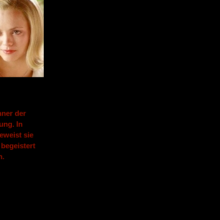
hner der
ung. In
eweist sie
 begeistert
n.